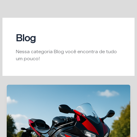
Ir
para
o
conteúdo
Blog
Nessa categoria Blog você encontra de tudo
um pouco!