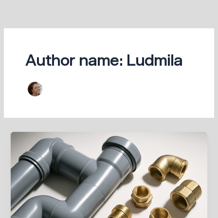
Ir
para
o
conteúdo
Author name: Ludmila